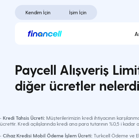
İçeriğe
geç
Kendim İçin
İşim İçin
A
Paycell Alışveriş Li
diğer ücretler nelerd
•
Kredi Tahsis Ücreti:
Müşterilerimizin kredi ihtiyacının karşılanm
ücrettir. Kredi açılışlarında kredi ana para tutarının %0,5 i kadar a
•
Cihaz Kredisi Mobil Ödeme İşlem Ücreti:
Turkcell Ödeme ve Ele