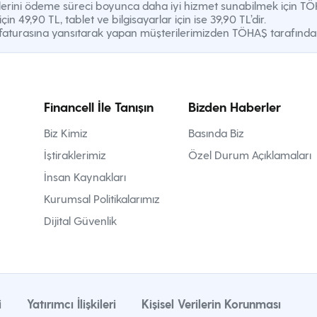
aksitlerini ödeme süreci boyunca daha iyi hizmet sunabilmek için T
çin 49,90 TL, tablet ve bilgisayarlar için ise 39,90 TL’dir.
faturasına yansıtarak yapan müşterilerimizden TÖHAŞ tarafından a
Financell İle Tanışın
Bizden Haberler
Biz Kimiz
Basında Biz
İştiraklerimiz
Özel Durum Açıklamaları
İnsan Kaynakları
Kurumsal Politikalarımız
Dijital Güvenlik
i
Yatırımcı İlişkileri
Kişisel Verilerin Korunması