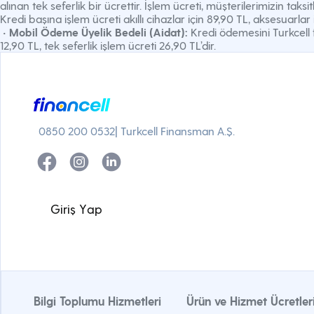
alınan tek seferlik bir ücrettir. İşlem ücreti, müşterilerimizin t
Kredi başına işlem ücreti akıllı cihazlar için 89,90 TL, aksesuarlar i
•
Mobil Ödeme Üyelik Bedeli (Aidat):
Kredi ödemesini Turkcell 
12,90 TL, tek seferlik işlem ücreti 26,90 TL’dir.
0850 200 0532
| Turkcell Finansman A.Ş.
G
i
r
i
ş
Y
a
p
Bilgi Toplumu Hizmetleri
Ürün ve Hizmet Ücretler