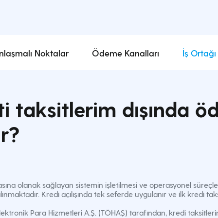
nlaşmalı Noktalar
Ödeme Kanalları
İş Ortağı
miti taksitlerim dışınd
ir?
asına olanak sağlayan sistemin işletilmesi ve operasyonel süreçleri
lınmaktadır. Kredi açılışında tek seferde uygulanır ve ilk kredi taksi
ktronik Para Hizmetleri A.Ş. (TÖHAŞ) tarafından, kredi taksitler