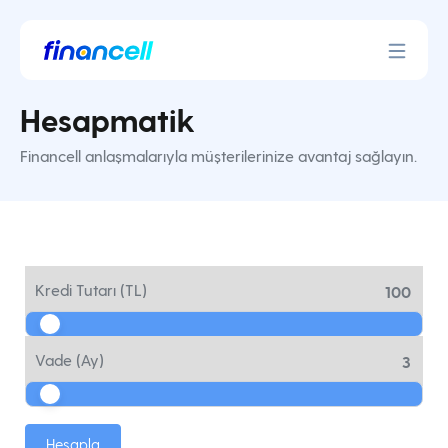
İçeriğe
geç
Hesapmatik
Financell anlaşmalarıyla müşterilerinize avantaj sağlayın.
H
e
Kredi Tutarı (TL)
100
s
a
p
Vade (Ay)
3
m
a
t
i
k
Hesapla