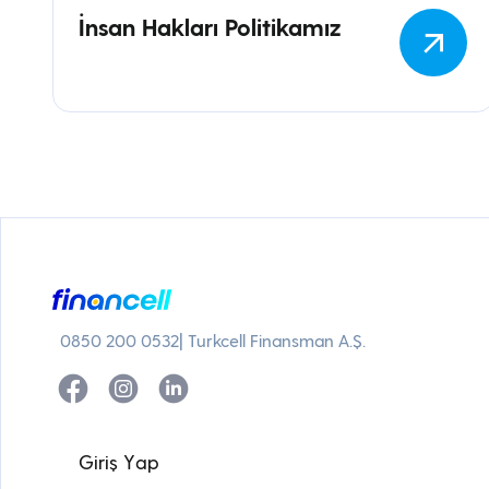
İnsan Hakları Politikamız
0850 200 0532
| Turkcell Finansman A.Ş.
G
i
r
i
ş
Y
a
p