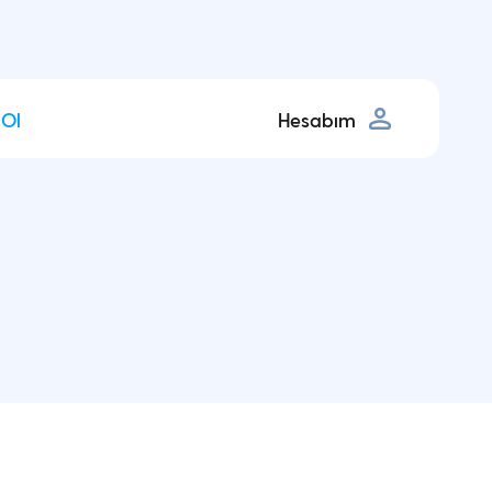
 Ol
Hesabım