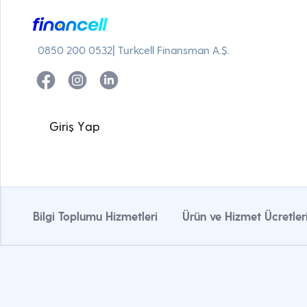
0850 200 0532
| Turkcell Finansman A.Ş.
G
i
r
i
ş
Y
a
p
Bilgi Toplumu Hizmetleri
Ürün ve Hizmet Ücretler