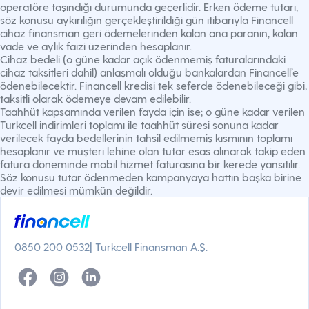
operatöre taşındığı durumunda geçerlidir. Erken ödeme tutarı,
söz konusu aykırılığın gerçekleştirildiği gün itibarıyla Financell
cihaz finansman geri ödemelerinden kalan ana paranın, kalan
vade ve aylık faizi üzerinden hesaplanır.
Cihaz bedeli (o güne kadar açık ödenmemiş faturalarındaki
cihaz taksitleri dahil) anlaşmalı olduğu bankalardan Financell’e
ödenebilecektir. Financell kredisi tek seferde ödenebileceği gibi,
taksitli olarak ödemeye devam edilebilir.
Taahhüt kapsamında verilen fayda için ise; o güne kadar verilen
Turkcell indirimleri toplamı ile taahhüt süresi sonuna kadar
verilecek fayda bedellerinin tahsil edilmemiş kısmının toplamı
hesaplanır ve müşteri lehine olan tutar esas alınarak takip eden
fatura döneminde mobil hizmet faturasına bir kerede yansıtılır.
Söz konusu tutar ödenmeden kampanyaya hattın başka birine
devir edilmesi mümkün değildir.
0850 200 0532
| Turkcell Finansman A.Ş.