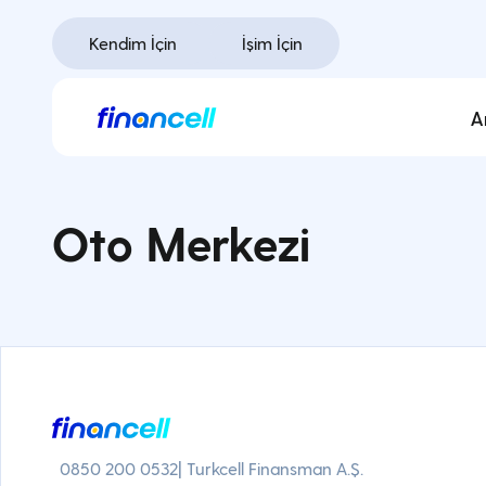
İçeriğe
geç
Kendim İçin
İşim İçin
A
Oto Merkezi
0850 200 0532
| Turkcell Finansman A.Ş.