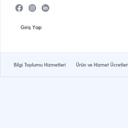
G
i
r
i
ş
Y
a
p
Bilgi Toplumu Hizmetleri
Ürün ve Hizmet Ücretler