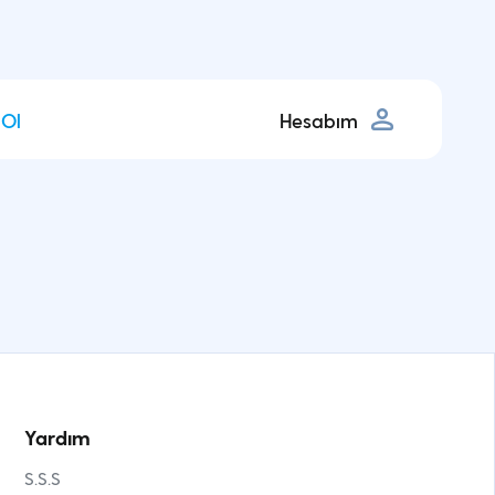
 Ol
Hesabım
Yardım
S.S.S