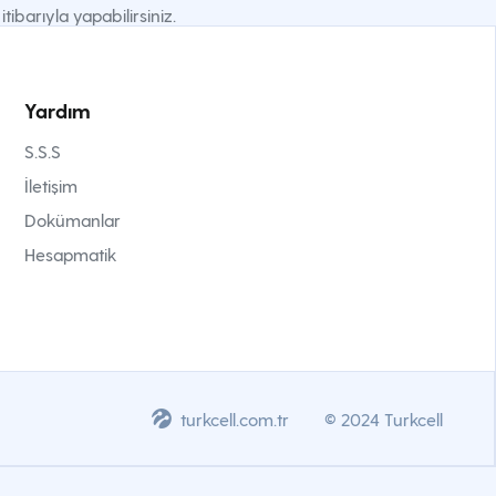
ibarıyla yapabilirsiniz.
Yardım
S.S.S
İletişim
Dokümanlar
Hesapmatik
turkcell.com.tr
© 2024 Turkcell