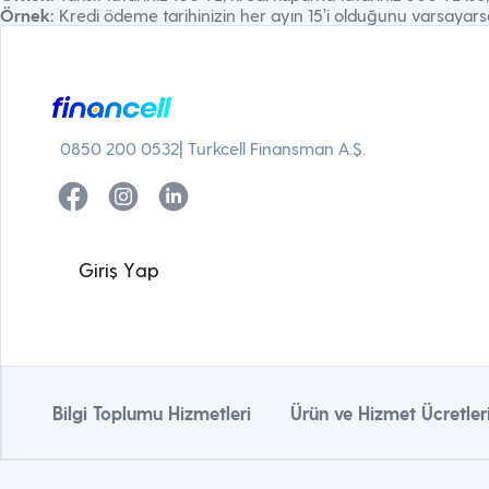
Örnek:
Kredi ödeme tarihinizin her ayın 15’i olduğunu varsayarsak,
0850 200 0532
| Turkcell Finansman A.Ş.
G
i
r
i
ş
Y
a
p
Bilgi Toplumu Hizmetleri
Ürün ve Hizmet Ücretler